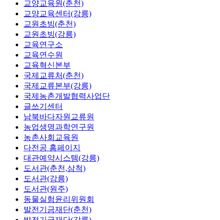
교양교육원(춘천)
교양교육센터(강릉)
교원초빙(춘천)
교원초빙(강릉)
교육연구소
교육연수원
교육혁신본부
국제교류처(춘천)
국제교류본부(강릉)
국제농촌개발협력사업단
글쓰기센터
남북바다자원교류원
농업생명과학연구원
농촌사회교육원
다전공 홈페이지
대관예약시스템(강릉)
도서관(춘천,삼척)
도서관(강릉)
도서관(원주)
동물실험윤리위원회
발전기금재단(춘천)
발전기금재단(강릉)