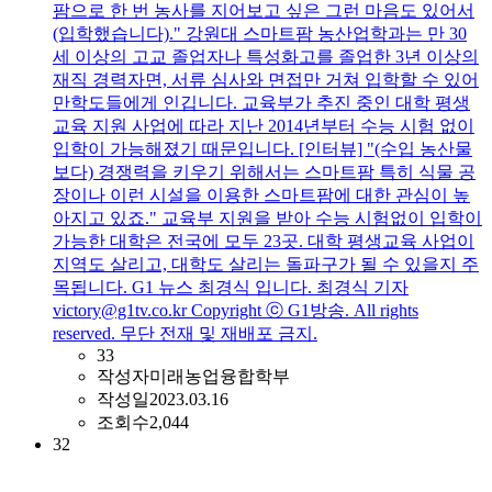
팜으로 한 번 농사를 지어보고 싶은 그런 마음도 있어서
(입학했습니다)." 강원대 스마트팜 농산업학과는 만 30
세 이상의 고교 졸업자나 특성화고를 졸업한 3년 이상의
재직 경력자면, 서류 심사와 면접만 거쳐 입학할 수 있어
만학도들에게 인깁니다. 교육부가 추진 중인 대학 평생
교육 지원 사업에 따라 지난 2014년부터 수능 시험 없이
입학이 가능해졌기 때문입니다. [인터뷰] "(수입 농산물
보다) 경쟁력을 키우기 위해서는 스마트팜 특히 식물 공
장이나 이런 시설을 이용한 스마트팜에 대한 관심이 높
아지고 있죠." 교육부 지원을 받아 수능 시험없이 입학이
가능한 대학은 전국에 모두 23곳. 대학 평생교육 사업이
지역도 살리고, 대학도 살리는 돌파구가 될 수 있을지 주
목됩니다. G1 뉴스 최경식 입니다. 최경식 기자
victory@g1tv.co.kr Copyright ⓒ G1방송. All rights
reserved. 무단 전재 및 재배포 금지.
33
작성자
미래농업융합학부
작성일
2023.03.16
조회수
2,044
32