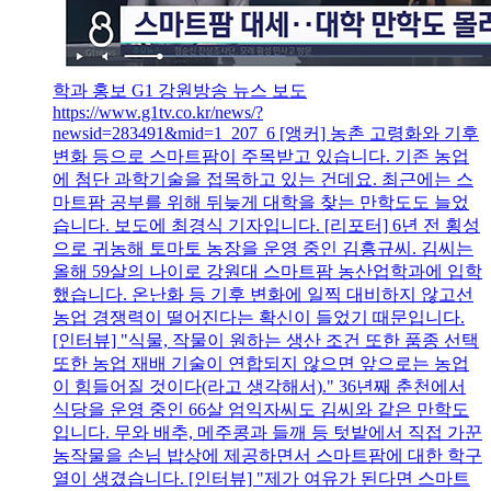
학과 홍보 G1 강원방송 뉴스 보도
https://www.g1tv.co.kr/news/?
newsid=283491&mid=1_207_6 [앵커] 농촌 고령화와 기후
변화 등으로 스마트팜이 주목받고 있습니다. 기존 농업
에 첨단 과학기술을 접목하고 있는 건데요. 최근에는 스
마트팜 공부를 위해 뒤늦게 대학을 찾는 만학도도 늘었
습니다. 보도에 최경식 기자입니다. [리포터] 6년 전 횡성
으로 귀농해 토마토 농장을 운영 중인 김흥규씨. 김씨는
올해 59살의 나이로 강원대 스마트팜 농산업학과에 입학
했습니다. 온난화 등 기후 변화에 일찍 대비하지 않고선
농업 경쟁력이 떨어진다는 확신이 들었기 때문입니다.
[인터뷰] "식물, 작물이 원하는 생산 조건 또한 품종 선택
또한 농업 재배 기술이 연합되지 않으면 앞으로는 농업
이 힘들어질 것이다(라고 생각해서)." 36년째 춘천에서
식당을 운영 중인 66살 엄익자씨도 김씨와 같은 만학도
입니다. 무와 배추, 메주콩과 들깨 등 텃밭에서 직접 가꾼
농작물을 손님 밥상에 제공하면서 스마트팜에 대한 학구
열이 생겼습니다. [인터뷰] "제가 여유가 된다면 스마트