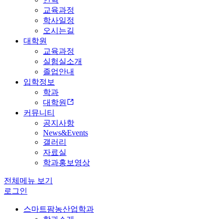
교육과정
학사일정
오시는길
대학원
교육과정
실험실소개
졸업안내
입학정보
학과
대학원
커뮤니티
공지사항
News&Events
갤러리
자료실
학과홍보영상
전체메뉴 보기
로그인
스마트팜농산업학과