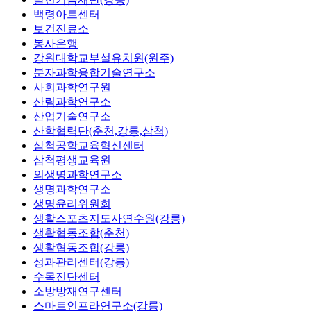
백령아트센터
보건진료소
봉사은행
강원대학교부설유치원(원주)
분자과학융합기술연구소
사회과학연구원
산림과학연구소
산업기술연구소
산학협력단(춘천,강릉,삼척)
삼척공학교육혁신센터
삼척평생교육원
의생명과학연구소
생명과학연구소
생명윤리위원회
생활스포츠지도사연수원(강릉)
생활협동조합(춘천)
생활협동조합(강릉)
성과관리센터(강릉)
수목진단센터
소방방재연구센터
스마트인프라연구소(강릉)