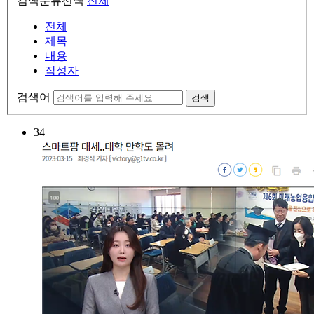
검색분류선택
전체
전체
제목
내용
작성자
검색어
검색
34