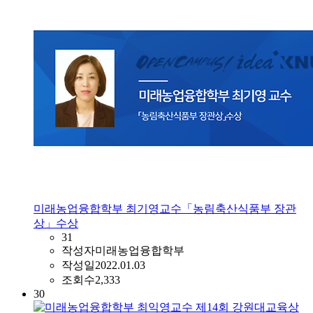
미래농업융합학부 최기영교수「농림축산식품부 장관
상」수상
31
작성자
미래농업융합학부
작성일
2022.01.03
조회수
2,333
30